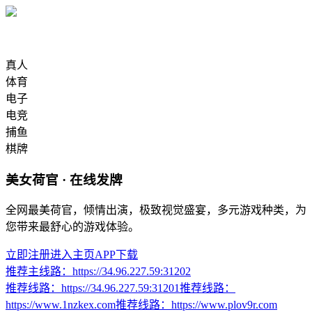
真人
体育
电子
电竞
捕鱼
棋牌
美女荷官 · 在线发牌
全网最美荷官，倾情出演，极致视觉盛宴，多元游戏种类，为
您带来最舒心的游戏体验。
立即注册
进入主页
APP下载
推荐主线路：
https://34.96.227.59:31202
推荐线路：
https://34.96.227.59:31201
推荐线路：
https://www.1nzkex.com
推荐线路：
https://www.plov9r.com