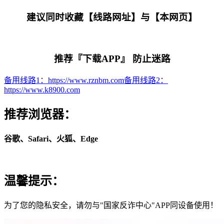
建议同时收藏【线路网址】与【本网页】
推荐『下载APP』 防止迷路
备用线路
1
：
https://www.rznbm.com
备用线路
2
：
https://www.k8900.com
推荐浏览器：
谷歌、Safari、火狐、Edge
温馨提示：
为了您的隐私安全，请勿与"国家反诈中心"APP同设备使用！