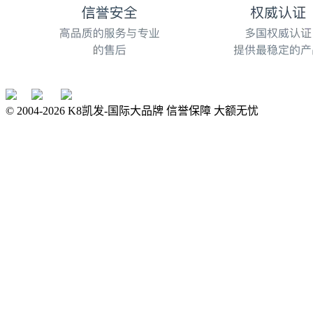
© 2004-
2026
K8凯发-国际大品牌 信誉保障 大额无忧