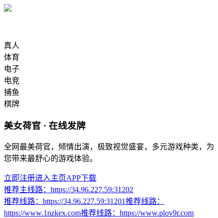
真人
体育
电子
电竞
捕鱼
棋牌
美女荷官 · 在线发牌
全网最美荷官，倾情出演，极致视觉盛宴，多元游戏种类，为
您带来最舒心的游戏体验。
立即注册
进入主页
APP下载
推荐主线路：
https://34.96.227.59:31202
推荐线路：
https://34.96.227.59:31201
推荐线路：
https://www.1nzkex.com
推荐线路：
https://www.plov9r.com