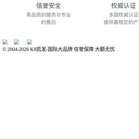
© 2004-
2026
K8凯发-国际大品牌 信誉保障 大额无忧