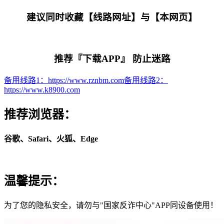
建议同时收藏【线路网址】与【本网页】
推荐『下载APP』 防止迷路
备用线路
1
：
https://www.rznbm.com
备用线路
2
：
https://www.k8900.com
推荐浏览器：
谷歌、Safari、火狐、Edge
温馨提示：
为了您的隐私安全，请勿与"国家反诈中心"APP同设备使用！