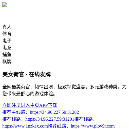
真人
体育
电子
电竞
捕鱼
棋牌
美女荷官 · 在线发牌
全网最美荷官，倾情出演，极致视觉盛宴，多元游戏种类，为
您带来最舒心的游戏体验。
立即注册
进入主页
APP下载
推荐主线路：
https://34.96.227.59:31202
推荐线路：
https://34.96.227.59:31201
推荐线路：
https://www.1nzkex.com
推荐线路：
https://www.plov9r.com