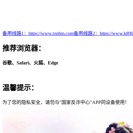
备用线路
1
：
https://www.rznbm.com
备用线路
2
：
https://www.k89
推荐浏览器：
谷歌、Safari、火狐、Edge
温馨提示：
为了您的隐私安全，请勿与"国家反诈中心"APP同设备使用！