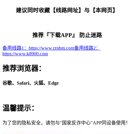
建议同时收藏【线路网址】与【本网页】
推荐『下载APP』 防止迷路
备用线路
1
：
https://www.rznbm.com
备用线路
2
：
https://www.k8900.com
推荐浏览器：
谷歌、Safari、火狐、Edge
温馨提示：
为了您的隐私安全，请勿与"国家反诈中心"APP同设备使用！