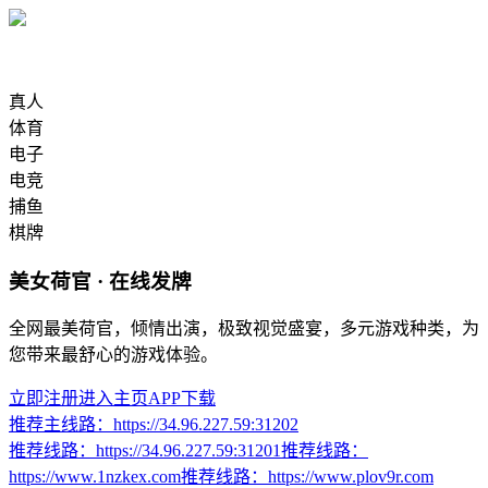
真人
体育
电子
电竞
捕鱼
棋牌
美女荷官 · 在线发牌
全网最美荷官，倾情出演，极致视觉盛宴，多元游戏种类，为
您带来最舒心的游戏体验。
立即注册
进入主页
APP下载
推荐主线路：
https://34.96.227.59:31202
推荐线路：
https://34.96.227.59:31201
推荐线路：
https://www.1nzkex.com
推荐线路：
https://www.plov9r.com