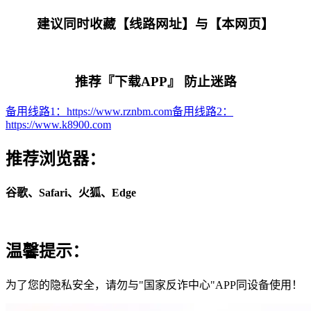
建议同时收藏【线路网址】与【本网页】
推荐『下载APP』 防止迷路
备用线路
1
：
https://www.rznbm.com
备用线路
2
：
https://www.k8900.com
推荐浏览器：
谷歌、Safari、火狐、Edge
温馨提示：
为了您的隐私安全，请勿与"国家反诈中心"APP同设备使用！